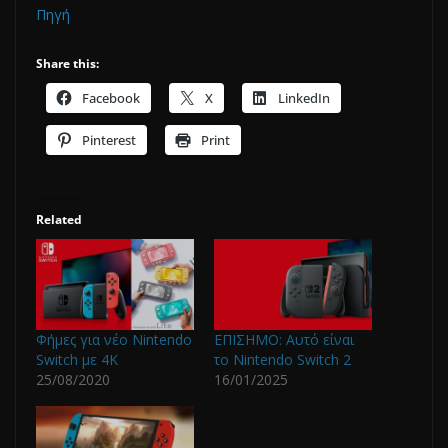
Πηγή
Share this:
Facebook
X
LinkedIn
Pinterest
Print
Related
Φήμες για νέο Nintendo
ΕΠΙΣΗΜΟ: Αυτό είναι
Switch με 4Κ
το Nintendo Switch 2
25/08/2020
16/01/2025