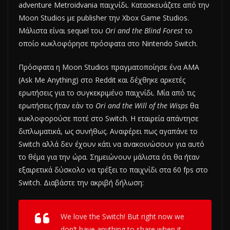
adventure Metroidvania παιχνίδι. Κατασκευάζετε από την
Moon Studios με publisher την Xbox Game Studios.
Μάλιστα είναι sequel του
Ori and the Blind Forest
το
οποίο κυκλοφόρησε πρόσφατα στο Nintendo Switch.
Πρόσφατα η Moon Studios πραγματοποίησε ένα AMA
(Ask Me Anything) στο Reddit και δέχθηκε αρκετές
ερωτήσεις για το συγκεκριμένο παιχνίδι. Μία από τις
ερωτήσεις ήταν εάν το
Ori and the Will of the Wisps
θα
κυκλοφορούσε ποτέ στο Switch. Η εταιρεία απάντησε
διπλωματικά, ως συνήθως. Αναφέρει πως αγαπάνε το
Switch αλλά δεν έχουν κάτι να ανακοινώσουν για αυτό
το θέμα για την ώρα. Σημειώνουν μάλιστα ότι θα ήταν
εξαιρετικά δύσκολο να τρέξει το παιχνίδι στα 60 fps στο
Switch. Διαβάστε την ακριβή δήλωση:
We love the Switch! But right now we
don’t have anything to share when it