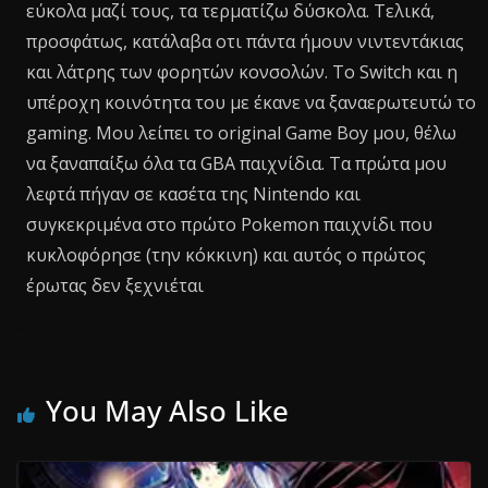
εύκολα μαζί τους, τα τερματίζω δύσκολα. Τελικά,
προσφάτως, κατάλαβα οτι πάντα ήμουν νιντεντάκιας
και λάτρης των φορητών κονσολών. Το Switch και η
υπέροχη κοινότητα του με έκανε να ξαναερωτευτώ το
gaming. Μου λείπει το original Game Boy μου, θέλω
να ξαναπαίξω όλα τα GBA παιχνίδια. Τα πρώτα μου
λεφτά πήγαν σε κασέτα της Nintendo και
συγκεκριμένα στο πρώτο Pokemon παιχνίδι που
κυκλοφόρησε (την κόκκινη) και αυτός ο πρώτος
έρωτας δεν ξεχνιέται
You May Also Like