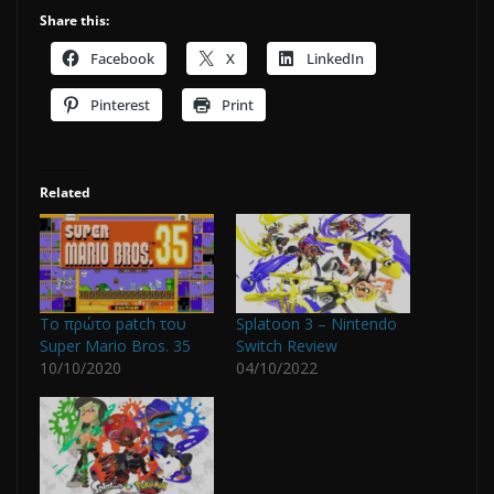
Share this:
Facebook
X
LinkedIn
Pinterest
Print
Related
Το πρώτο patch του
Splatoon 3 – Nintendo
Super Mario Bros. 35
Switch Review
10/10/2020
04/10/2022