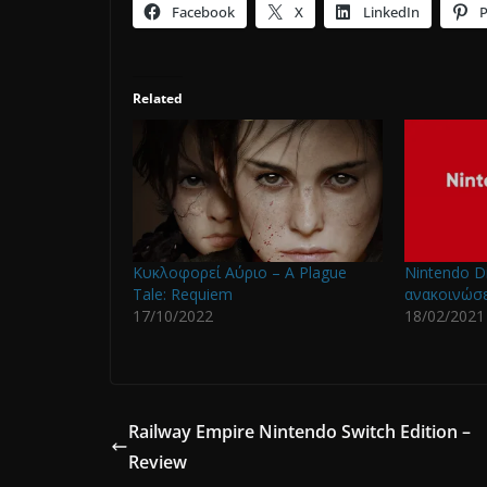
Facebook
X
LinkedIn
P
Related
Κυκλοφορεί Aύριο – A Plague
Nintendo Di
Tale: Requiem
ανακοινώσε
17/10/2022
18/02/2021
Railway Empire Nintendo Switch Edition –
Review