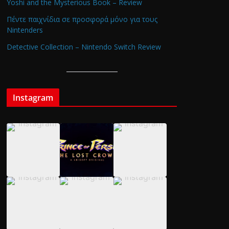
Yoshi and the Mysterious Book – Review
Πέντε παιχνίδια σε προσφορά μόνο για τους
Nintenders
Detective Collection – Nintendo Switch Review
Instagram