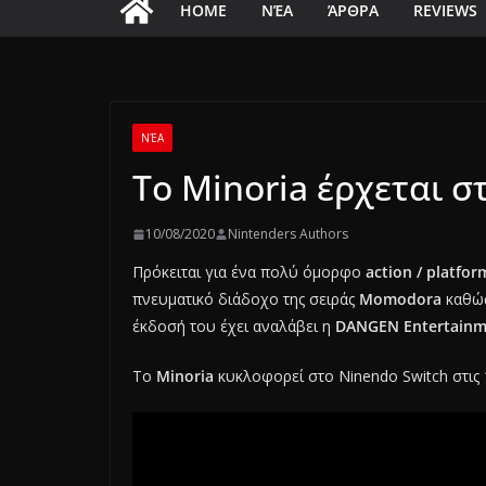
HOME
ΝΈΑ
ΆΡΘΡΑ
REVIEWS
ΝΈΑ
Το Minoria έρχεται σ
10/08/2020
Nintenders Authors
Πρόκειται για ένα πολύ όμορφο
action / platfo
πνευματικό διάδοχο της σειράς
Momodora
καθώς
έκδοσή του έχει αναλάβει η
DANGEN Entertainm
Το
Minoria
κυκλοφορεί στο Ninendo Switch στις