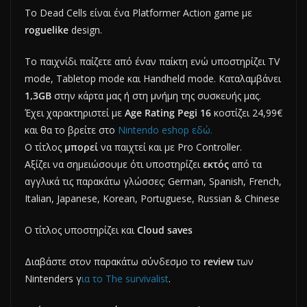
To Dead Cells είναι ένα Platformer Action game με
roguelike
design.
Το παιχνίδι παίζετε από έναν παίκτη ενώ υποστηρίζει TV
mode, Tabletop mode και Handheld mode. Καταλαμβάνει
1,3GB
στην κάρτα μας ή στη μνήμη της συσκευής μας.
Έχει χαρακτηριστεί με
Age Rating Pegi 16
κοστίζει 24,99€
και θα το βρείτε στο
Nintendo eshop εδώ.
O τίτλος
μπορεί
να παιχτεί και με Pro Controller.
Αξίζει να σημειώσουμε ότι υποστηρίζει
εκτός
από τα
αγγλικά τις παρακάτω γλώσσες: German, Spanish, French,
Italian, Japanese, Korean, Portuguese, Russian & Chinese
Ο τίτλος υποστηρίζει και
Cloud saves
Διαβάστε στον παρακάτω σύνδεσμο το
review
των
Nintenders γ
ια το The survivalist
.