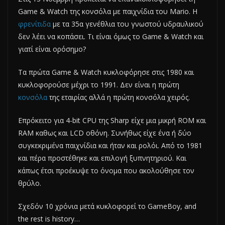
Game & Watch της κονσόλα με παιχνίδια του Mario. Η
φρενίτιδα
με τα 35α γενέθλια του γνωστού υδραυλικού
δεν λέει να κοπάσει. Τι είναι όμως το Game & Watch και
γιατί είναι ορόσημο?
Τα πρώτα Game & Watch κυκλοφόρησε στις 1980 και
κυκλοφορούσε μέχρι το 1991. Δεν είναι η πρώτη
κονσόλα
της εταιρίας αλλά η πρώτη κονσόλα χειρός.
Επρόκειτο για 4-bit CPU της Sharp είχε μια μικρή ROM και
RAM καθως και LCD οθόνη. Συνήθως είχε ένα ή δύο
συγκεκριμένα παιχνίδια και ήταν και ρολόι. Από το 1981
και πέρα προστέθηκε και επιλογή ξυπνητηριού. Και
κάπως έτσι προέκυψε το όνομα που ακολούθησε τον
θρύλο.
Σχεδόν 10 χρόνια μετά κυκλοφορεί το GameBoy, and
the rest is history…