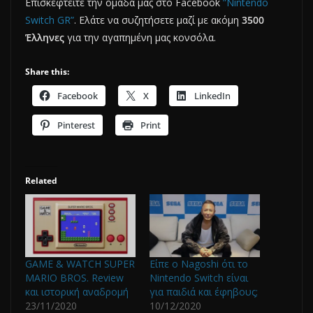
Επισκεφτείτε την ομάδα μας στο Facebook
”Nintendo
Switch GR”
. Ελάτε να συζητήσετε μαζί με ακόμη
3500
Έλληνες
για την αγαπημένη μας κονσόλα.
Share this:
Facebook
X
LinkedIn
Pinterest
Print
Related
GAME & WATCH SUPER
Είπε ο Nagoshi ότι το
MARIO BROS. Review
Nintendo Switch είναι
και ιστορική αναδρομή
για παιδιά και έφηβους;
23/11/2020
10/12/2020