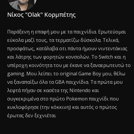
Νίκος "Olak" Κορμπέτης
Παράξενη η επαφή μου με τα παιχνίδια. Ερωτεύομαι
εύκολα μαζί τους, τα τερματίζω δύσκολα. Τελικά,
προσφάτως, κατάλαβα οτι πάντα ήμουν νιντεντάκιας
και λάτρης των φορητών κονσολών. Το Switch και η
υπέροχη κοινότητα του με έκανε να ξαναερωτευτώ το
gaming. Μου λείπει το original Game Boy μου, θέλω
να ξαναπαίξω όλα τα GBA παιχνίδια. Τα πρώτα μου
λεφτά πήγαν σε κασέτα της Nintendo και
συγκεκριμένα στο πρώτο Pokemon παιχνίδι που
κυκλοφόρησε (την κόκκινη) και αυτός ο πρώτος
έρωτας δεν ξεχνιέται