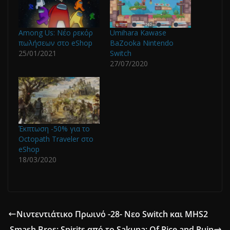
Among Us: Νέο ρεκόρ
Umihara Kawase
πωλήσεων στο eShop
BaZooka Nintendo
25/01/2021
Switch
27/07/2020
Έκπτωση -50% για το
Octopath Traveler στο
eShop
18/03/2020
Νιντεντιάτικο Πρωινό -28- Νεο Switch και MHS2
Smash Bros: Spirits από το Sakuna: Of Rice and Ruin