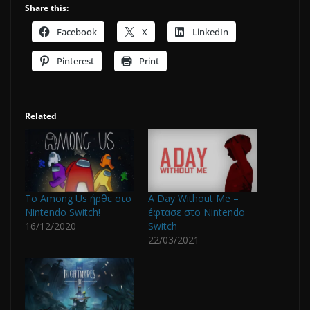
Share this:
Facebook
X
LinkedIn
Pinterest
Print
Related
Το Among Us ήρθε στο
Α Day Without Me –
Nintendo Switch!
έφτασε στο Nintendo
16/12/2020
Switch
22/03/2021