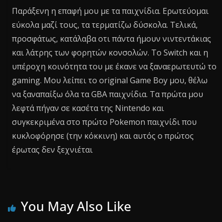
Παράξενη η επαφή μου με τα παιχνίδια. Ερωτεύομαι
εύκολα μαζί τους, τα τερματίζω δύσκολα. Τελικά,
προσφάτως, κατάλαβα οτι πάντα ήμουν νιντεντάκιας
και λάτρης των φορητών κονσολών. Το Switch και η
υπέροχη κοινότητα του με έκανε να ξαναερωτευτώ το
gaming. Μου λείπει το original Game Boy μου, θέλω
να ξαναπαίξω όλα τα GBA παιχνίδια. Τα πρώτα μου
λεφτά πήγαν σε κασέτα της Nintendo και
συγκεκριμένα στο πρώτο Pokemon παιχνίδι που
κυκλοφόρησε (την κόκκινη) και αυτός ο πρώτος
έρωτας δεν ξεχνιέται
You May Also Like