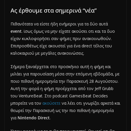
Ας έρθουμε στα σημερινά “νέα”
Πιθανότατα να είστε ήδη ενήμεροι για τα δύο αυτά
event
. ϊσως όμως να μην είχατε ακούσει οτι και τα δυο
είχαν κυκλοφορήσει σαν φήμες πριν ανακοινωθούν.
Επιπροσθέτως είχε ακουστεί για ένα direct τέλος του
καλοκαιριού με μεγάλες ανακοινώσεις.
Σήμερα ξαναέρχεται στο προσκήνιο αυτή η φήμη και
μιλάει για παρουσίαση μέσα στην επόμενη εβδομάδα, με
ποιο πιθανή ημερομηνία την Παρασκευή 28 Αυγούστου.
Αυτή την φορά η φήμη προέρχεται από τον Jeff Grubb
του VentureBeat. Στο podcast GamesBeat Decides
μπορείτε να τον
ακούσετε
να λέει οτι γνωρίζει αρκετά και
θεωρεί την Παρασκευή ως την πιο πιθανή ημερομηνία
για
Nintendo Direct
.