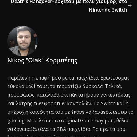
Death’s Hangover- έρχεται( με πολύ χιούμορ) στο
Nintendo Switch
Νίκος "Olak" Κορμπέτης
Παράξενη η επαφή μου με τα παιχνίδια. Ερωτεύομαι
εύκολα μαζί τους, τα τερματίζω δύσκολα. Τελικά,
προσφάτως, κατάλαβα οτι πάντα ήμουν νιντεντάκιας
και λάτρης των φορητών κονσολών. Το Switch και η
υπέροχη κοινότητα του με έκανε να ξαναερωτευτώ το
gaming. Μου λείπει το original Game Boy μου, θέλω
να ξαναπαίξω όλα τα GBA παιχνίδια. Τα πρώτα μου