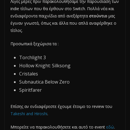
Λίγες μέρες πριν παρακολουθήσαμε την παρουσίαση των
indie τίτλων που θα έρθουν στο Switch. Πολλά νέα και
ενδιαφέροντα παιχνίδια από ανεξάρτητα
στούντιο
μας
έγιναν γνωστά, όπως και άλλα που απλά αναφέρθηκε ο
τίτλος.
Προσωπικά ξεχώρισα τα :
Torchlight 3
Hollow Knight: Silksong
Cristales
Subnautica Below Zero
Spiritfarer
Επίσης αν ενδιαφέρεστε έχουμε έτοιμο το review του
Takeshi and Hiroshi
.
Μπορείτε να παρακολουθήσετε και αυτό τo event
εδώ
.