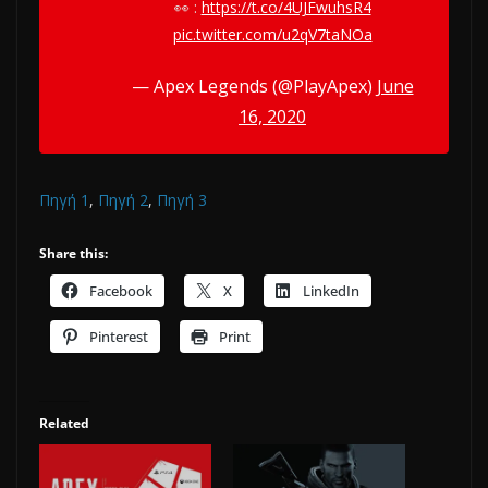
👀 :
https://t.co/4UJFwuhsR4
pic.twitter.com/u2qV7taNOa
— Apex Legends (@PlayApex)
June
16, 2020
Πηγή 1
,
Πηγή 2
,
Πηγή 3
Share this:
Facebook
X
LinkedIn
Pinterest
Print
Related