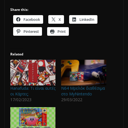
Share this:
Facebook
X
LinkedIn
Pinterest
Print
Related
Hanafuda: Τι είναι αυτές
N64 Μρελόκ διαθέσιμα
οι Κάρτες;
στο MyNintendo
17/02/2023
29/03/2022