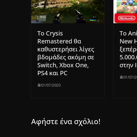
Το Crysis
Το An
Remastered θα
New H
καθυστερήσει λίγες
ξεπέρ
βδομάδες ακόμη σε
5.000
Switch, Xbox One,
στην 
PS4 και PC
01/07/2
01/07/2020
Αφήστε ένα σχόλιο!