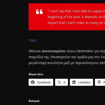
“I can’t say that I was able to supply
beginning of the year. It depends on 
impact that I can’t make as many as 
Πηγή
Μείνετε
συντονισμένοι
στους Nintenders για π
παιχνίδια της. Επισκεφτείτε την ομάδα μας στο 
μεγαλύτερη κοινότητα μαζί με περισσότερους απ
Share this:
Facebook
X
LinkedIn
P
Related