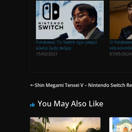
Furukawa: Tο Switch έχει μακρύ
O Furakawa 
κύκλο ζωής ακόμα
νέα κονσόλ
15/02/2021
07/05/2024
Shin Megami Tensei V – Nintendo Switch R
You May Also Like