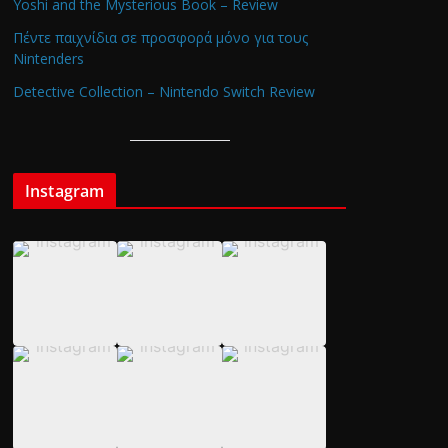
Yoshi and the Mysterious Book – Review
Πέντε παιχνίδια σε προσφορά μόνο για τους
Nintenders
Detective Collection – Nintendo Switch Review
Instagram