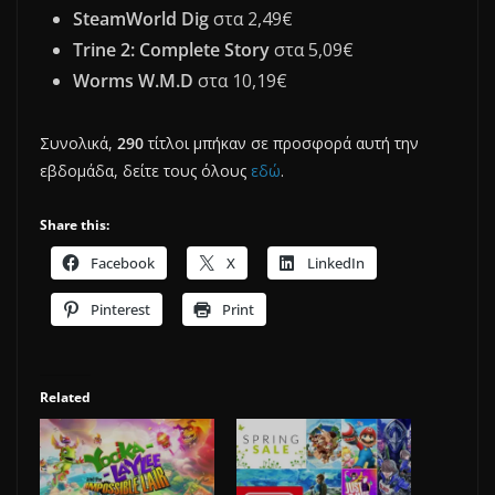
SteamWorld Dig
στα 2,49€
Trine 2: Complete Story
στα 5,09€
Worms W.M.D
στα 10,19€
Συνολικά,
290
τίτλοι μπήκαν σε προσφορά αυτή την
εβδομάδα, δείτε τους όλους
εδώ
.
Share this:
Facebook
X
LinkedIn
Pinterest
Print
Related