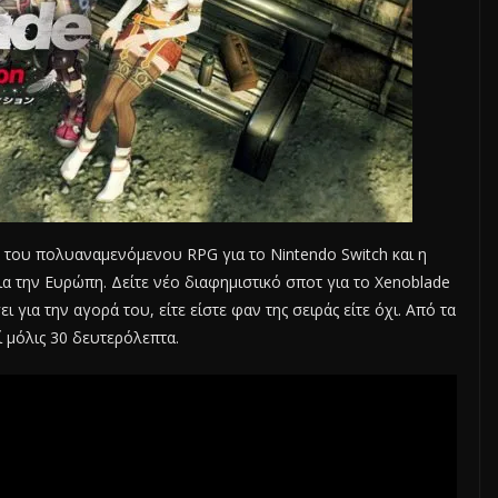
 του πολυαναμενόμενου RPG για το Nintendo Switch και η
α την Ευρώπη. Δείτε νέο διαφημιστικό σποτ για το Xenoblade
σει για την αγορά του, είτε είστε φαν της σειράς είτε όχι. Από τα
ί μόλις 30 δευτερόλεπτα.