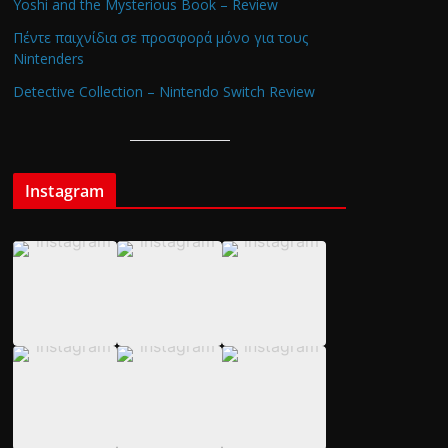
Yoshi and the Mysterious Book – Review
Πέντε παιχνίδια σε προσφορά μόνο για τους
Nintenders
Detective Collection – Nintendo Switch Review
Instagram