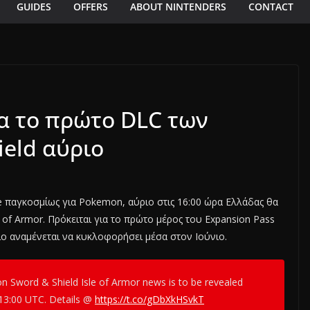
GUIDES
OFFERS
ABOUT NINTENDERS
CONTACT
α το πρώτο DLC των
eld αύριο
te παγκοσμίως για Pokemon, αύριο στις 16:00 ώρα Ελλάδας θα
of Armor. Πρόκειται για το πρώτο μέρος του Expansion Pass
ο αναμένεται να κυκλοφορήσει μέσα στον Ιούνιο.
n Sword & Shield Isle of Armor news is to be revealed
13:00 UTC. Details @
https://t.co/gDbXkHSvkT