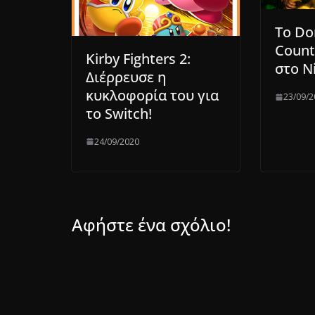
To Do
Count
Kirby Fighters 2:
στο N
Διέρρευσε η
κυκλοφορία του για
23/09/2
το Switch!
24/09/2020
Αφήστε ένα σχόλιο!