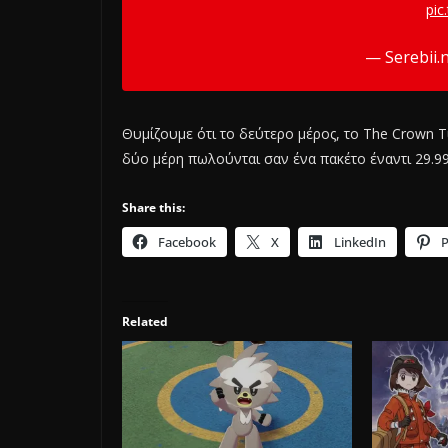
pic
— Serebii.
Θυμίζουμε ότι το δεύτερο μέρος, το The Crown 
δύο μέρη πωλούνται σαν ένα πακέτο έναντι 29.99
Share this:
Facebook
X
LinkedIn
P
Related