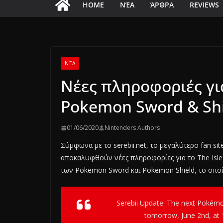
HOME
ΝΈΑ
ΆΡΘΡΑ
REVIEWS
ΝΈΑ
Νέες πληροφοριές γι
Pokemon Sword & Shi
01/06/2020
Nintenders Authors
Σύμφωνα με το serebii.net, το μεγαλύτερο fan si
αποκαλυφθούν νέες πληροφορίες για το The Isle 
των Pokemon Sword και Pokemon Shield, το οποί
Serebii Update: The next Pokémo
tomorrow, June 2nd, at 