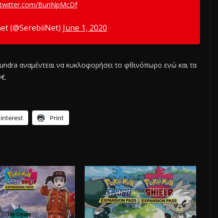
.twitter.com/BuriNpMcDf
net (@SerebiiNet)
June 1, 2020
Tundra αναμέντεαι να κυκλοφορήσει το φθινόπωρο ενώ και τα
€.
interest
Print