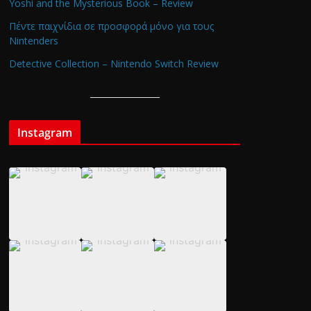
Yoshi and the Mysterious Book – Review
Πέντε παιχνίδια σε προσφορά μόνο για τους
Nintenders
Detective Collection – Nintendo Switch Review
Instagram