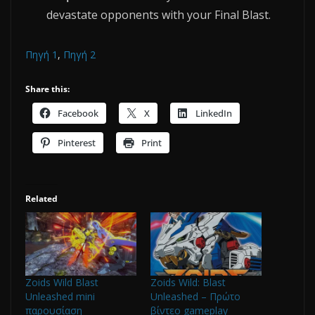
devastate opponents with your Final Blast.
Πηγή 1
,
Πηγή 2
Share this:
Facebook
X
LinkedIn
Pinterest
Print
Related
Zoids Wild Blast
Zoids Wild: Blast
Unleashed mini
Unleashed – Πρώτο
παρουσίαση
βίντεο gameplay