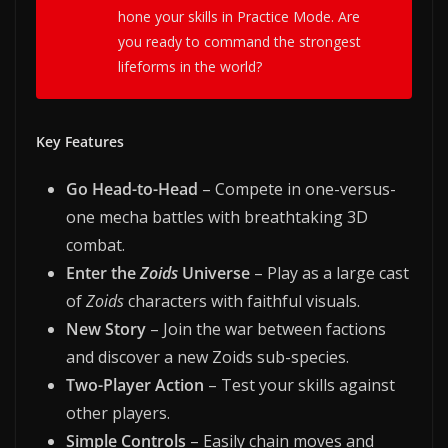
hone your skills in Practice Mode. Are
you ready to command the strongest
lifeforms in the world?
Key Features
Go Head-to-Head
– Compete in one-versus-
one mecha battles with breathtaking 3D
combat.
Enter the
Zoids
Universe
– Play as a large cast
of
Zoids
characters with faithful visuals.
New Story
– Join the war between factions
and discover a new Zoids sub-species.
Two-Player Action
– Test your skills against
other players.
Simple Controls
– Easily chain moves and