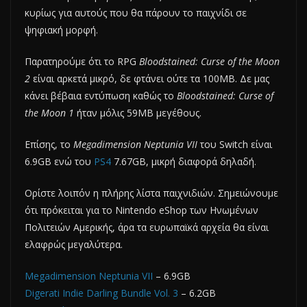
κυρίως για αυτούς που θα πάρουν το παιχνίδι σε
ψηφιακή μορφή.
Παρατηρούμε ότι το RPG
Bloodstained: Curse of the Moon
2
είναι αρκετά μικρό, δε φτάνει ούτε τα 100ΜΒ. Δε μας
κάνει βέβαια εντύπωση καθώς το
Bloodstained: Curse of
the Moon
1
ήταν μόλις 59MB μεγέθους.
Επίσης, το
Megadimension Neptunia VII
του Switch είναι
6.9GB ενώ του
PS4
7.67GB, μικρή διαφορά δηλαδή.
Ορίστε λοιπόν η πλήρης λίστα παιχνιδιών. Σημειώνουμε
ότι πρόκειται για το Nintendo eShop των Ηνωμένων
Πολιτειών Αμερικής, άρα τα ευρωπαϊκά αρχεία θα είναι
ελαφρώς μεγαλύτερα.
Megadimension Neptunia VII
– 6.9GB
Digerati Indie Darling Bundle Vol. 3
– 6.2GB