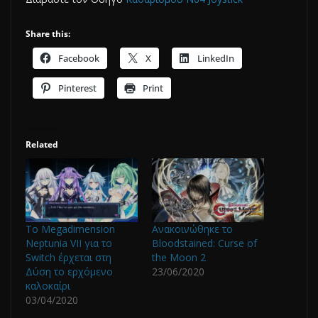
Share this:
Facebook
X
LinkedIn
Pinterest
Print
Related
Το Megadimension
Ανακοινώθηκε το
Neptunia VII για το
Bloodstained: Curse of
Switch έρχεται στη
the Moon 2
Δύση το ερχόμενο
23/06/2020
καλοκαίρι
03/04/2020