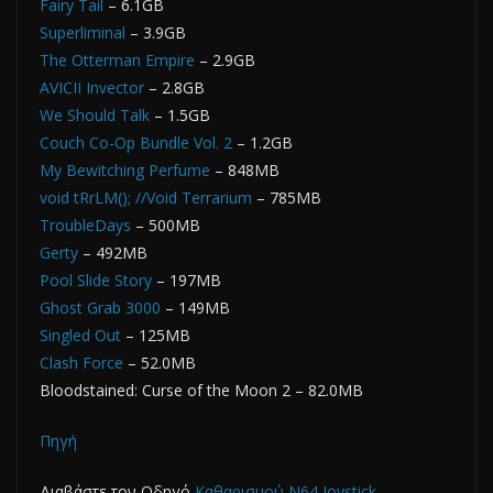
Fairy Tail
– 6.1GB
Superliminal
– 3.9GB
The Otterman Empire
– 2.9GB
AVICII Invector
– 2.8GB
We Should Talk
– 1.5GB
Couch Co-Op Bundle Vol. 2
– 1.2GB
My Bewitching Perfume
– 848MB
void tRrLM(); //Void Terrarium
– 785MB
TroubleDays
– 500MB
Gerty
– 492MB
Pool Slide Story
– 197MB
Ghost Grab 3000
– 149MB
Singled Out
– 125MB
Clash Force
– 52.0MB
Bloodstained: Curse of the Moon 2 – 82.0MB
Πηγή
Διαβάστε τον Οδηγό
Καθαρισμού Ν64 Joystick