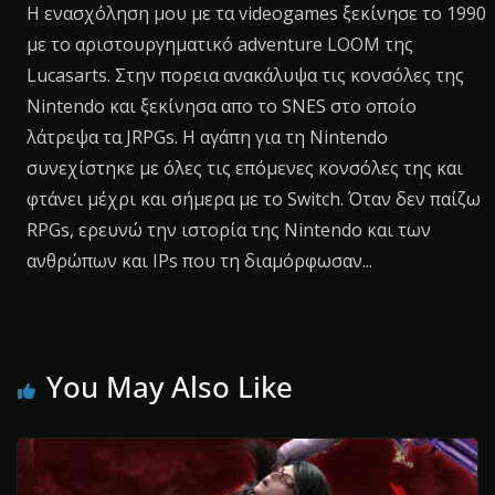
Η ενασχόληση μου με τα videogames ξεκίνησε το 1990
με το αριστουργηματικό adventure LOOM της
Lucasarts. Στην πορεια ανακάλυψα τις κονσόλες της
Nintendo και ξεκίνησα απο το SNES στο οποίο
λάτρεψα τα JRPGs. Η αγάπη για τη Nintendo
συνεχίστηκε με όλες τις επόμενες κονσόλες της και
φτάνει μέχρι και σήμερα με το Switch. Όταν δεν παίζω
RPGs, ερευνώ την ιστορία της Nintendo και των
ανθρώπων και IPs που τη διαμόρφωσαν...
You May Also Like