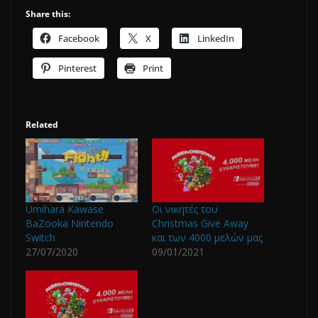
Share this:
Facebook
X
LinkedIn
Pinterest
Print
Related
Umihara Kawase
Οι νικητές του
BaZooka Nintendo
Christmas Give Away
Switch
και των 4000 μελών μας
27/07/2020
09/01/2021