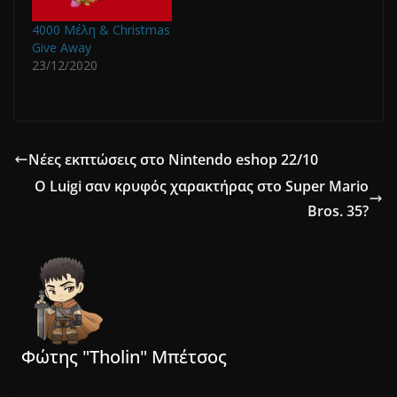
4000 Μέλη & Christmas
Give Away
23/12/2020
Νέες εκπτώσεις στο Nintendo eshop 22/10
Ο Luigi σαν κρυφός χαρακτήρας στο Super Mario
Bros. 35?
Φώτης "Tholin" Μπέτσος