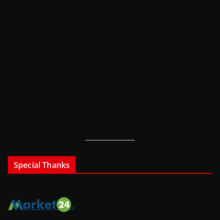
Special Thanks