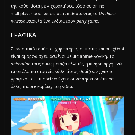
την κάθε πίστα με 4 χαρακτήρες, τόσο σε online
multiplayer όσο και σε local, καθιστώντας το
Umihara
Kawase
Bazooka
ένα ενδιαφέρον
party
game
.
ΓΡΑΦΙΚΑ
Στον οπτικό τομέα, οι χαρακτήρες, οι πίστες και οι εχθροί
είναι όμορφα σχεδιασμένοι με μια
anime
λογική. Το
animation
τους όμως μοιάζει ελλιπές, η κίνηση αργή ενώ
τα υπόλοιπα στοιχεία κάθε πίστας θυμίζουν generic
γραφικά που μπορεί να έχετε συναντήσει σε άπειρα
άλλα, mobile κυρίως, παιχνίδια.