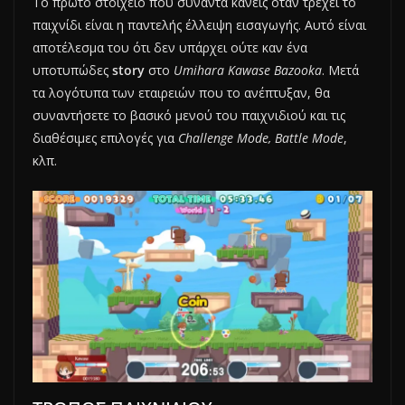
Το πρώτο στοιχείο που συναντά κανείς όταν τρέχει το
παιχνίδι είναι η παντελής έλλειψη εισαγωγής. Αυτό είναι
αποτέλεσμα του ότι δεν υπάρχει ούτε καν ένα
υποτυπώδες
story
στο
Umihara Kawase Bazooka
. Μετά
τα λογότυπα των εταιρειών που το ανέπτυξαν, θα
συναντήσετε το βασικό μενού του παιχνιδιού και τις
διαθέσιμες επιλογές για
Challenge Mode, Battle Mode
,
κλπ.