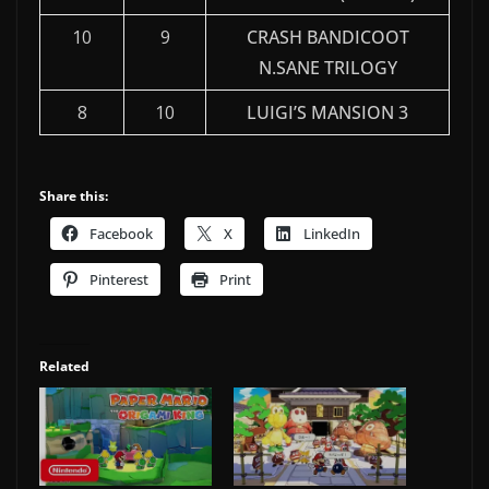
10
9
CRASH BANDICOOT
N.SANE TRILOGY
8
10
LUIGI’S MANSION 3
Share this:
Facebook
X
LinkedIn
Pinterest
Print
Related