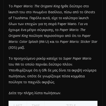
Το
Paper Mario: The Origami King
ήρθε δεύτερο στο
launch του στο Ηνωμένο Βασίλειο, πίσω από το Ghosts
of Tsushima. Παρόλα αυτά, είχε το καλύτερο launch
όλων των εποχών για τη σειρά Paper Mario. Για να
έχουμε ένα μέτρο σύγκρισης, το
Paper Mario: The
Origami King
πούλησε περισσότερο από ότι το
Paper
Mario: Color Splash
(Wii U) και το
Paper Mario: Sticker Star
(3DS) μαζί.
Το προηγούμενο ρεκόρ κατείχε το
Super Paper Mario
του Wii το οποίο περνάει δεύτερο πλέον.
Υπενθυμίζουμε ότι η Gfk δε μας δίνει τα ακριβή νούμερα
πωλήσεων, οπότε δε γνωρίζουμε πόσα κομμάτια
πούλησε το παιχνίδι ακριβώς.
Δείτε την πλήρη λίστα πωλήσεων.
LAST
THIS
TITLE