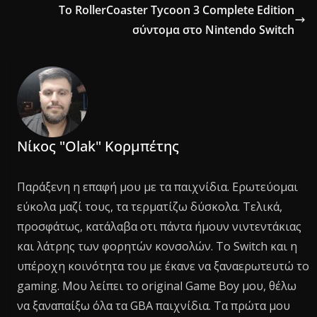
Το RollerCoaster Tycoon 3 Complete Edition
σύντομα στο Nintendo Switch
Νίκος "Olak" Κορμπέτης
Παράξενη η επαφή μου με τα παιχνίδια. Ερωτεύομαι
εύκολα μαζί τους, τα τερματίζω δύσκολα. Τελικά,
προσφάτως, κατάλαβα οτι πάντα ήμουν νιντεντάκιας
και λάτρης των φορητών κονσολών. Το Switch και η
υπέροχη κοινότητα του με έκανε να ξαναερωτευτώ το
gaming. Μου λείπει το original Game Boy μου, θέλω
να ξαναπαίξω όλα τα GBA παιχνίδια. Τα πρώτα μου