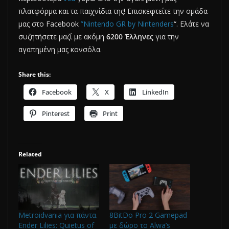
πλατφόρμα και τα παιχνίδια της! Επισκεφτείτε την ομάδα
μας στο Facebook
”Nintendo GR by Nintenders
“. Ελάτε να
συζητήσετε μαζί με ακόμη
6200 Έλληνες
για την
αγαπημένη μας κονσόλα.
Share this:
Facebook
X
LinkedIn
Pinterest
Print
Related
Metroidvania για πάντα.
8BitDo Pro 2 Gamepad
Ender Lilies: Quietus of
με δώρο το Alwa’s