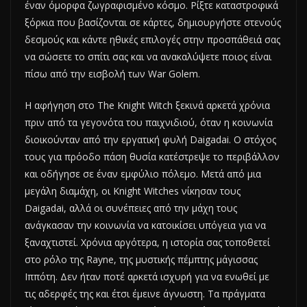
έναν όμορφα ζωγραφισμένο κόσμο. Ρίξτε καταστροφικά
ξόρκια που βασίζονται σε κάρτες, δημιουργήστε στενούς
δεσμούς και κάντε ηθικές επιλογές στην προσπάθειά σας
να σώσετε το σπίτι σας και να ανακαλύψετε ποιος είναι
πίσω από την εισβολή των War Golem.
Η αφήγηση στο The Knight Witch ξεκινά αρκετά χρόνια
πριν από τα γεγονότα του παιχνιδιού, όταν η κοινωνία
διοικούνταν από την εργατική φυλή Daigadai. Ο στόχος
τους για πρόοδο πάση θυσία κατέστρεψε το περιβάλλον
και οδήγησε σε έναν εμφύλιο πόλεμο. Μετά από μια
μεγάλη διαμάχη, οι Knight Witches νίκησαν τους
Daigadai, αλλά οι συνέπειες από την μάχη τους
ανάγκασαν την κοινωνία να κατοικίσει υπόγεια για να
ξαναχτιστεί. Χρόνια αργότερα, η ιστορία σας τοποθετεί
στο ρόλο της Rayne, της μυστικής πέμπτης μάγισσας
Ιππότη. Δεν ήταν ποτέ αρκετά ισχυρή για να ενωθεί με
τις αδερφές της και έτσι έμεινε άγνωστη. Τα πράγματα