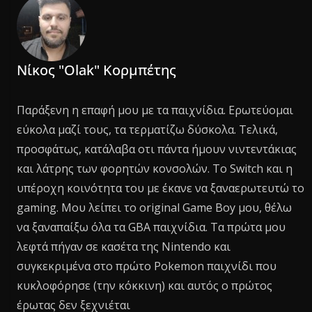
Νίκος "Olak" Κορμπέτης
Παράξενη η επαφή μου με τα παιχνίδια. Ερωτεύομαι
εύκολα μαζί τους, τα τερματίζω δύσκολα. Τελικά,
προσφάτως, κατάλαβα οτι πάντα ήμουν νιντεντάκιας
και λάτρης των φορητών κονσολών. Το Switch και η
υπέροχη κοινότητα του με έκανε να ξαναερωτευτώ το
gaming. Μου λείπει το original Game Boy μου, θέλω
να ξαναπαίξω όλα τα GBA παιχνίδια. Τα πρώτα μου
λεφτά πήγαν σε κασέτα της Nintendo και
συγκεκριμένα στο πρώτο Pokemon παιχνίδι που
κυκλοφόρησε (την κόκκινη) και αυτός ο πρώτος
έρωτας δεν ξεχνιέται