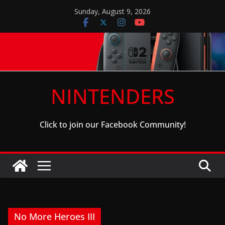
Skip
Sunday, August 9, 2026
to
content
NINTENDERS
Click to join our Facebook Community!
No More Heroes III