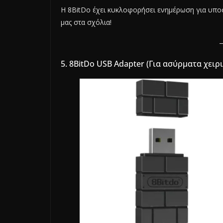
Η 8BitDo έχει κυκλοφορήσει ενημέρωση για υποστ
μας στα σχόλια!
5. 8BitDo USB Adapter (Για ασύρματα χει