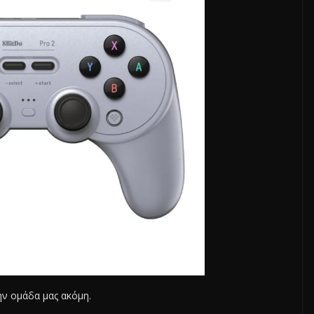
την ομάδα μας ακόμη.