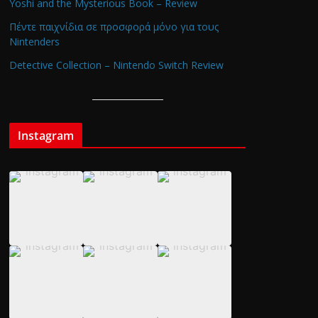
Yoshi and the Mysterious Book – Review
Πέντε παιχνίδια σε προσφορά μόνο για τους
Nintenders
Detective Collection – Nintendo Switch Review
Instagram