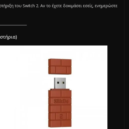
ήριξη του Switch 2. Αν το έχετε δοκιμάσει εσείς, ενημερώστε
ριστήρια)