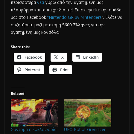
περισσότερα
νέα
γύρω από την αγαπημένη μας
πλατφόρμα και τα παιχνίδια της! Επισκεφτείτε την ομάδα
μας στο Facebook
”Nintendo GR by Nintenders
“. Ελάτε να
συζητήσετε μαζί με ακόμη
5600 Έλληνες
για την
αγαπημένη μας κονσόλα.
Share this:
Facebook
X
LinkedIn
Pinterest
Print
Related
Σύντομα η κυκλοφορία
UFO Robot Grendizer