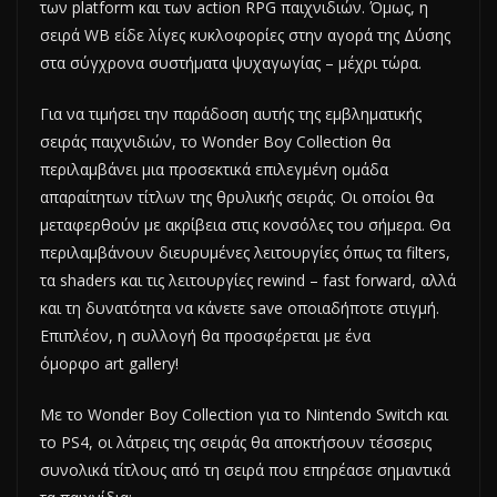
των platform και των action RPG παιχνιδιών. Όμως, η
σειρά WB είδε λίγες κυκλοφορίες στην αγορά της Δύσης
στα σύγχρονα συστήματα ψυχαγωγίας – μέχρι τώρα.
Για να τιμήσει την παράδοση αυτής της εμβληματικής
σειράς παιχνιδιών, το Wonder Boy Collection θα
περιλαμβάνει μια προσεκτικά επιλεγμένη ομάδα
απαραίτητων τίτλων της θρυλικής σειράς. Οι οποίοι θα
μεταφερθούν με ακρίβεια στις κονσόλες του σήμερα. Θα
περιλαμβάνουν διευρυμένες λειτουργίες όπως τα filters,
τα shaders και τις λειτουργίες rewind – fast forward, αλλά
και τη δυνατότητα να κάνετε save οποιαδήποτε στιγμή.
Επιπλέον, η συλλογή θα προσφέρεται με ένα
όμορφο art gallery!
Με το Wonder Boy Collection για το Nintendo Switch και
το PS4, οι λάτρεις της σειράς θα αποκτήσουν τέσσερις
συνολικά τίτλους από τη σειρά που επηρέασε σημαντικά