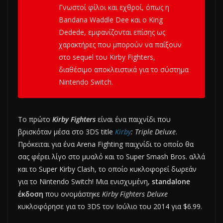
Γνωστοί φίλοι και εχθροί, όπως η
Bandana Waddle Dee και ο King
Dedede, εμφανίζονται επίσης ως
χαρακτήρες που μπορούν να παίξουν
στο s
equel του
Kirby Fighters,
διαθέσιμο αποκλειστικά για το σύστημα
Nintendo Switch.
Το πρώτο
Kirby Fighters
είναι ένα παιχνίδι που
βρισκόταν μέσα στο 3DS title
Kirby
: Triple Deluxe
.
Πρόκειται για ένα Arena Fighting παιχνίδι το οποίο θα
σας φέρει λίγο στο μυαλό και το Super Smash Bros. αλλά
και το Super Kirby Clash, το οποίο κυκλοφορεί δωρεάν
για το Nintendo Switch! Μια ενισχυμένη,
standalone
έκδοση
που ονομάστηκε
Kirby Fighters Deluxe
κυκλοφόρησε για το 3DS τον Ιούλιο του 2014 για $6.99.