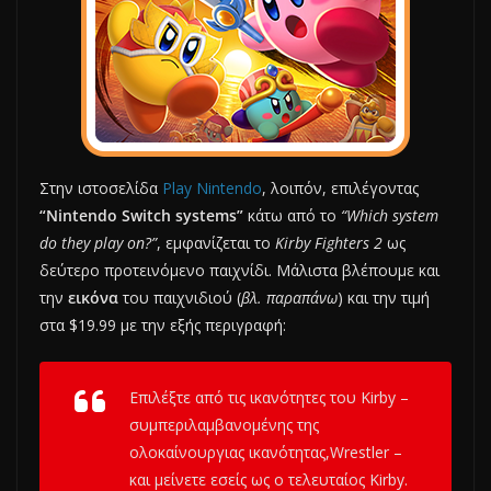
Στην ιστοσελίδα
Play Nintendo
, λοιπόν, επιλέγοντας
“Nintendo Switch systems”
κάτω από το
“Which system
do they play on?”
, εμφανίζεται το
Kirby Fighters 2
ως
δεύτερο προτεινόμενο παιχνίδι. Mάλιστα βλέπουμε και
την
εικόνα
του παιχνιδιού (
βλ. παραπάνω
) και την τιμή
στα $19.99 με την εξής περιγραφή:
Επιλέξτε από τις ικανότητες του Kirby –
συμπεριλαμβανομένης της
ολοκαίνουργιας ικανότητας,Wrestler –
και μείνετε εσείς ως ο τελευταίος Kirby.