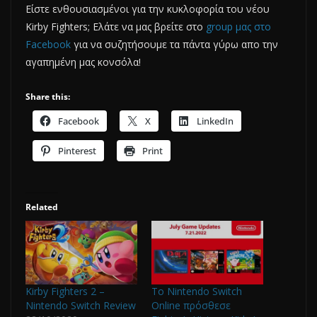
Είστε ενθουσιασμένοι για την κυκλοφορία του νέου
Kirby Fighters; Ελάτε να μας βρείτε στο
group μας στο
Facebook
για να συζητήσουμε τα πάντα γύρω απο την
αγαπημένη μας κονσόλα!
Share this:
Facebook
X
LinkedIn
Pinterest
Print
Related
Kirby Fighters 2 –
Το Nintendo Switch
Nintendo Switch Review
Online πρόσθεσε