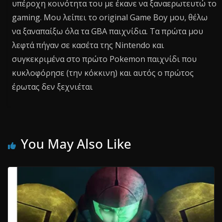
υπέροχη κοινότητα του με έκανε να ξαναερωτευτώ το
gaming. Μου λείπει το original Game Boy μου, θέλω
να ξαναπαίξω όλα τα GBA παιχνίδια. Τα πρώτα μου
λεφτά πήγαν σε κασέτα της Nintendo και
συγκεκριμένα στο πρώτο Pokemon παιχνίδι που
κυκλοφόρησε (την κόκκινη) και αυτός ο πρώτος
έρωτας δεν ξεχνιέται
You May Also Like