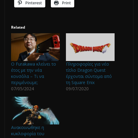
Pinterest
Print
Related
O Furakawa κλείνει το
Πληροφορίες για νέο
έτος με την νέα
τίτλο Dragon Quest
κονσόλα – Τι να
έρχονται σύντομα από
περιμένουμε;
τη Square Enix
07/05/2024
09/07/2020
Ανακοινώθηκε η
κυκλοφορία του