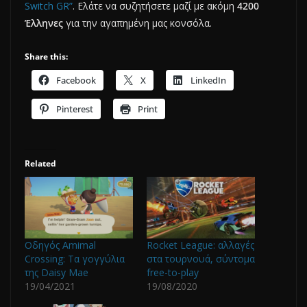
Switch GR”
. Ελάτε να συζητήσετε μαζί με ακόμη
4200
Έλληνες
για την αγαπημένη μας κονσόλα.
Share this:
Facebook
X
LinkedIn
Pinterest
Print
Related
Οδηγός Amimal
Rocket League: αλλαγές
Crossing: Τα γογγύλια
στα τουρνουά, σύντομα
της Daisy Mae
free-to-play
19/04/2021
19/08/2020