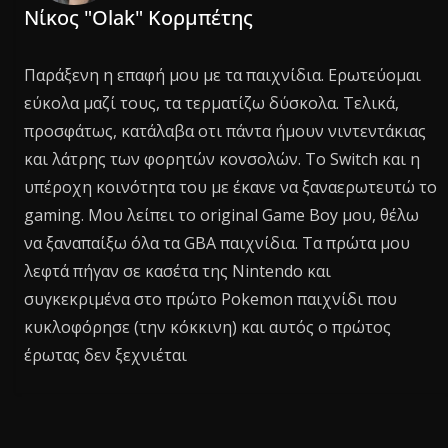
Νίκος "Olak" Κορμπέτης
Παράξενη η επαφή μου με τα παιχνίδια. Ερωτεύομαι
εύκολα μαζί τους, τα τερματίζω δύσκολα. Τελικά,
προσφάτως, κατάλαβα οτι πάντα ήμουν νιντεντάκιας
και λάτρης των φορητών κονσολών. Το Switch και η
υπέροχη κοινότητα του με έκανε να ξαναερωτευτώ το
gaming. Μου λείπει το original Game Boy μου, θέλω
να ξαναπαίξω όλα τα GBA παιχνίδια. Τα πρώτα μου
λεφτά πήγαν σε κασέτα της Nintendo και
συγκεκριμένα στο πρώτο Pokemon παιχνίδι που
κυκλοφόρησε (την κόκκινη) και αυτός ο πρώτος
έρωτας δεν ξεχνιέται