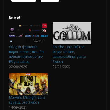
Related
Όλες οι ψηφιακές
Το The Lord Of The
παρουσιάσεις που θα
Rings: Gollum,
αντικαταστήσουν την
ανακοινώθηκε για το
Ε3 για φέτος
Switch
02/06/2020
29/08/2020
Marvel’s Midnight Suns
έρχεται στο Switch
14/09/2021