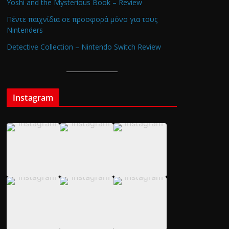
Yoshi and the Mysterious Book – Review
Πέντε παιχνίδια σε προσφορά μόνο για τους
Nintenders
Detective Collection – Nintendo Switch Review
Instagram