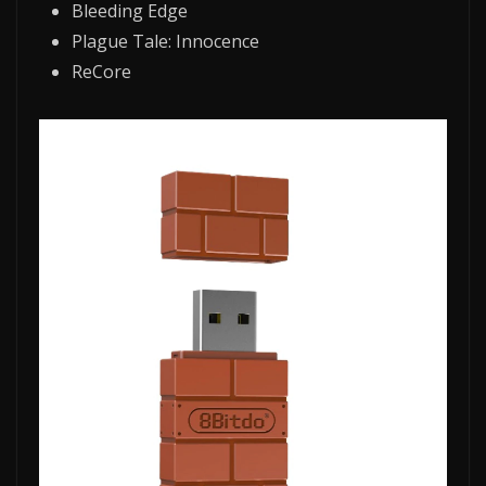
Bleeding Edge
Plague Tale: Innocence
ReCore