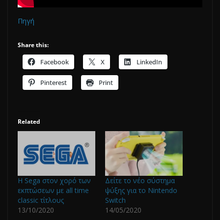
Πηγή
Share this:
Facebook
X
LinkedIn
Pinterest
Print
Related
Η Sega στον χορό των
Δείτε το νέο σύστημα
εκπτώσεων με all time
ψύξης για το Nintendo
classic τίτλους
Switch
13/10/2020
14/05/2020