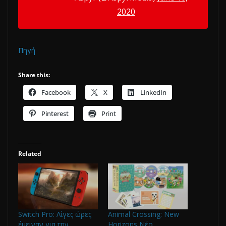
2020
Πηγή
Share this:
Facebook
X
LinkedIn
Pinterest
Print
Related
Switch Pro: Λίγες ώρες
Animal Crossing: New
έμειναν για την
Horizons Νέο