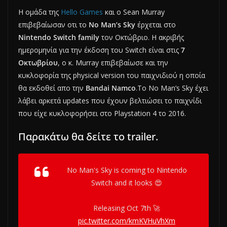
Η ομάδα της
Hello Games
και ο Sean Murray
επιβεβαίωσαν οτι το
No Man’s Sky
έρχεται στο
Nintendo Switch family
τον Οκτώβριο. Η ακριβής
ημερομηνία για την έκδοση του Switch είναι στις
7
Οκτωβρίου
, ο κ. Murray επιβεβαίωσε και την
κυκλοφορία της physical version του παιχνιδιού η οποία
θα εκδοθεί απο την
Bandai Namco
.Το No Man’s Sky έχει
λάβει αρκετά updates που έχουν βελτιώσει το παιχνίδι
που είχε κυκλοφορήσει στο Playstation 4 το 2016.
Παρακάτω θα δείτε το trailer.
No Man's Sky is coming to Nintendo
Switch and it looks 😍
Releasing Oct 7th 🚀
pic.twitter.com/kmKVHuVhXm