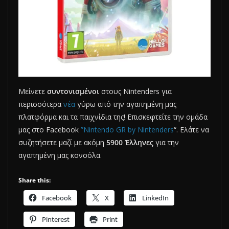
Μείνετε
συντονισμένοι
στους Nintenders για
περισσότερα
νέα
γύρω από την αγαπημένη μας
πλατφόρμα και τα παιχνίδια της! Επισκεφτείτε την ομάδα
μας στο Facebook
”Nintendo GR by Nintenders
“. Ελάτε να
συζητήσετε μαζί με ακόμη
5900 Έλληνες
για την
αγαπημένη μας κονσόλα.
Share this:
Facebook
X
LinkedIn
Pinterest
Print