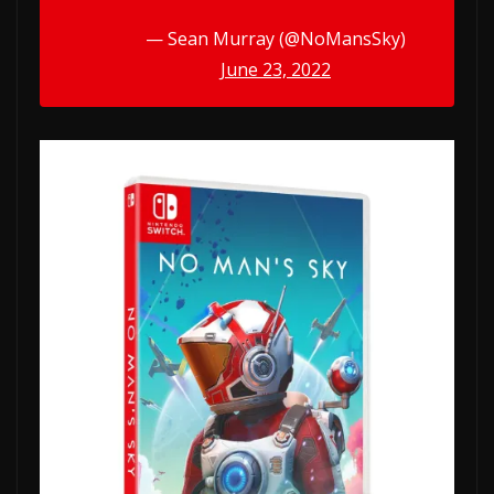
— Sean Murray (@NoMansSky)
June 23, 2022