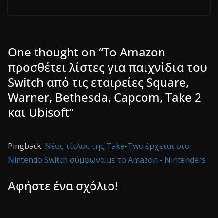
One thought on “
Το Amazon
προσθέτει λίστες για παιχνίδια του
Switch από τις εταιρείες Square,
Warner, Bethesda, Capcom, Take 2
και Ubisoft
”
Pingback:
Νέος τίτλος της Take-Two έρχεται στο
Nintendo Switch σύμφωνα με το Amazon - Nintenders
Αφήστε ένα σχόλιο!