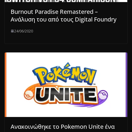
Burnout Paradise Remastered –
Ανάλυση του από τους Digital Foundry
24/06/2020
Ανακοινώθηκε το Pokemon Unite ένα