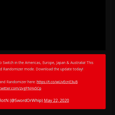
o Switch in the Americas, Europe, Japan & Australia! This
nd Randomizer mode. Download the update today!
and Randomizer here:
https://t.co/wUvEcnE3uB
.twitter.com/zvgPNHx5Cp
 RotN (@SwordOrWhip)
May 22, 2020