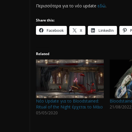
Περισσότερα για το νέο update
εδώ
.
Share this:
Facebook
X
LinkedIn
P
Related
Νέο Update για το Bloodstained:
Bloodstaine
Ritual of the Night έρχεται το Μάιο
21/08/2022
05/05/2020