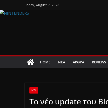
Skip
Friday, August 7, 2026
to
content
HOME
ΝΈΑ
ΆΡΘΡΑ
REVIEWS
ΝΈΑ
Το νέο update του Blo