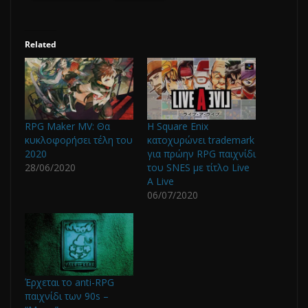
Related
RPG Maker MV: Θα
Η Square Enix
κυκλοφορήσει τέλη του
κατοχυρώνει trademark
2020
για πρώην RPG παιχνίδι
28/06/2020
του SNES με τίτλο Live
A Live
06/07/2020
Έρχεται το anti-RPG
παιχνίδι των 90s –