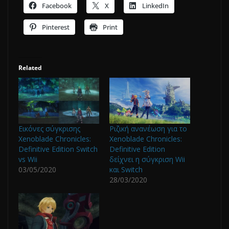
Facebook
X
LinkedIn
Pinterest
Print
Related
Εικόνες σύγκρισης
Ριζική ανανέωση για το
Xenoblade Chronicles:
Xenoblade Chronicles:
Definitive Edition Switch
Definitive Edition
vs Wii
δείχνει η σύγκριση Wii
03/05/2020
και Switch
28/03/2020