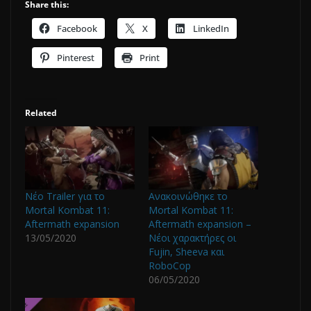
Share this:
Facebook
X
LinkedIn
Pinterest
Print
Related
Νέο Trailer για το
Ανακοινώθηκε το
Mortal Kombat 11:
Mortal Kombat 11:
Aftermath expansion
Aftermath expansion –
13/05/2020
Νέοι χαρακτήρες οι
Fujin, Sheeva και
RoboCop
06/05/2020