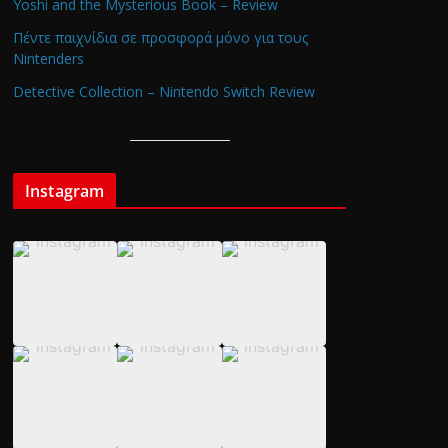
Yoshi and the Mysterious Book – Review
Πέντε παιχνίδια σε προσφορά μόνο για τους
Nintenders
Detective Collection – Nintendo Switch Review
Instagram