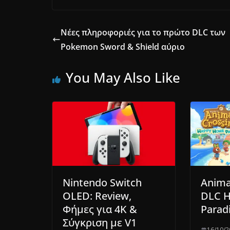
Νέες πληροφοριές για το πρώτο DLC των
Pokemon Sword & Shield αύριο
You May Also Like
Nintendo Switch
Anima
OLED: Review,
DLC 
Φήμες για 4Κ &
Paradi
Σύγκριση με V1
16/10/2