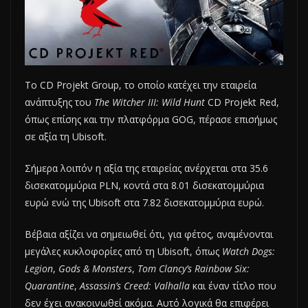
Το CD Projekt Group, το οποίο κατέχει την εταιρεία
ανάπτυξης του
The Witcher III: Wild Hunt
CD Projekt Red,
όπως επίσης και την πλατφόρμα GOG, πέρασε επισήμως
σε αξία τη Ubisoft.
Σήμερα λοιπόν η αξία της εταιρείας ανέρχεται στα 35.6
δισεκατομμύρια PLN, κοντά στα 8.01 δισεκατομμύρια
ευρώ ενώ της Ubisoft στα 7.82 δισεκατομμύρια ευρώ.
Βέβαια αξίζει να σημειωθεί ότι, για φέτος, αναμένονται
μεγάλες κυκλοφορίες από τη Ubisoft, όπως
Watch Dogs:
Legion
,
Gods & Monsters
,
Tom Clancy’s Rainbow Six:
Quarantine
,
Assassin’s Creed: Valhalla
και έναν τίτλο που
δεν έχει ανακοινωθεί ακόμα. Αυτό λογικά θα επιφέρει