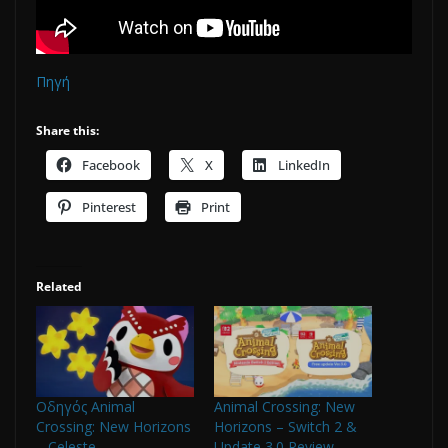
Πηγή
Share this:
Facebook
X
LinkedIn
Pinterest
Print
Related
Οδηγός Animal
Animal Crossing: New
Crossing: New Horizons
Horizons – Switch 2 &
– Celeste
Update 3.0 Review