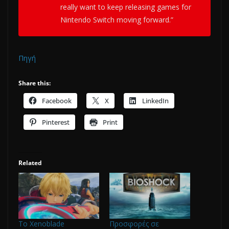
really want to keep releasing games for
Nintendo Switch moving forward.”
Πηγή
Share this:
Facebook
X
LinkedIn
Pinterest
Print
Related
Το Xenoblade
Προσφορές σε