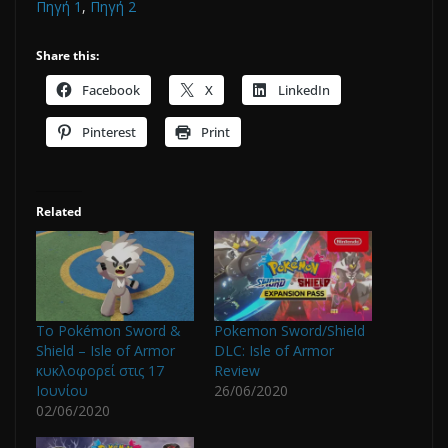
Πηγή 1
,
Πηγή 2
Share this:
Facebook
X
LinkedIn
Pinterest
Print
Related
To Pokémon Sword &
Pokemon Sword/Shield
Shield – Isle of Armor
DLC: Isle of Armor
κυκλοφορεί στις 17
Review
Ιουνίου
26/06/2020
02/06/2020