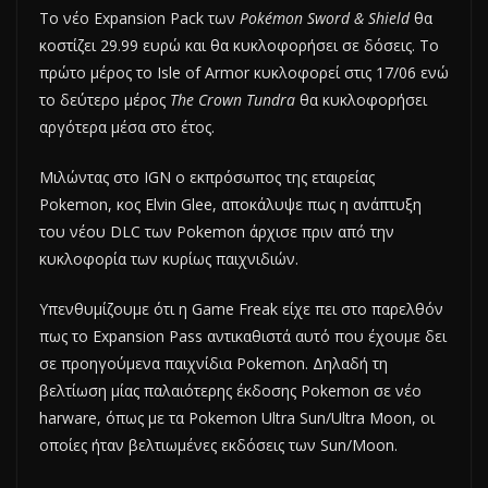
Το νέο Expansion Pack των
Pokémon Sword & Shield
θα
κοστίζει 29.99 ευρώ και θα κυκλοφορήσει σε δόσεις. Το
πρώτο μέρος το Isle of Armor κυκλοφορεί στις 17/06 ενώ
το δεύτερο μέρος
The Crown Tundra
θα κυκλοφορήσει
αργότερα μέσα στο έτος.
Μιλώντας στο IGN ο εκπρόσωπος της εταιρείας
Pokemon, κος Elvin Glee, αποκάλυψε πως η ανάπτυξη
του νέου DLC των Pokemon άρχισε πριν από την
κυκλοφορία των κυρίως παιχνιδιών.
Υπενθυμίζουμε ότι η Game Freak είχε πει στο παρελθόν
πως το Expansion Pass αντικαθιστά αυτό που έχουμε δει
σε προηγούμενα παιχνίδια Pokemon. Δηλαδή τη
βελτίωση μίας παλαιότερης έκδοσης Pokemon σε νέο
harware, όπως με τα Pokemon Ultra Sun/Ultra Moon, οι
οποίες ήταν βελτιωμένες εκδόσεις των Sun/Moon.