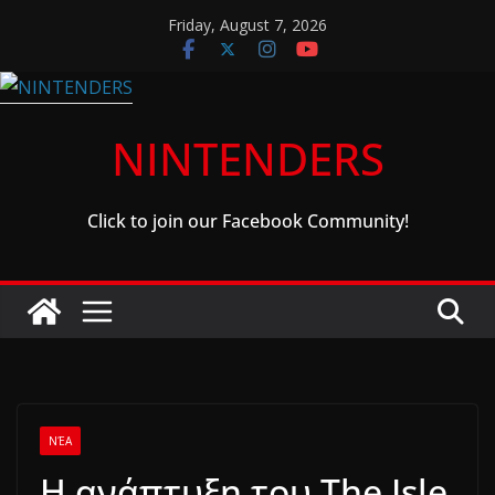
Skip
Friday, August 7, 2026
to
content
NINTENDERS
Click to join our Facebook Community!
ΝΈΑ
Η ανάπτυξη του The Isle