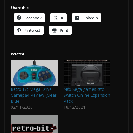
Share this:
Facebook
X
LinkedIn
Pinterest
Print
Related
Retro-Bit Mega Drive
Νέα Sega games στο
Gamepad Review (Clear
Switch Online Expansion
Blue)
Pack
02/11/2020
18/12/2021