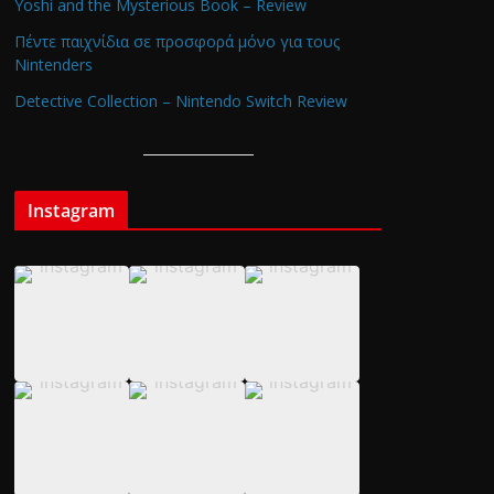
Yoshi and the Mysterious Book – Review
Πέντε παιχνίδια σε προσφορά μόνο για τους
Nintenders
Detective Collection – Nintendo Switch Review
Instagram