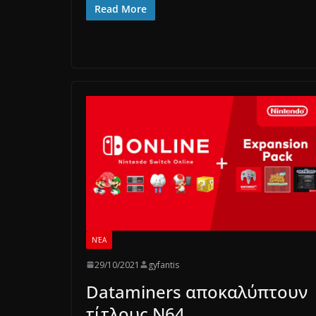
Read More
ΝΈΑ
29/10/2021
gyfantis
Dataminers αποκαλύπτουν
τίτλους N64