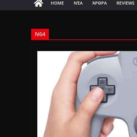
HOME
ΝΈΑ
ΆΡΘΡΑ
REVIEWS
N64