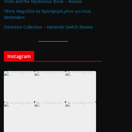
Yoshi and the Mysterious Book – Review
Πέντε παιχνίδια σε προσφορά μόνο για τους
Nintenders
Detective Collection – Nintendo Switch Review
Instagram