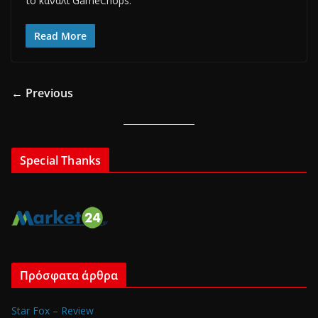
το κανάλι GameChops.
Read More
← Previous
Special Thanks
Πρόσφατα άρθρα
Star Fox – Review